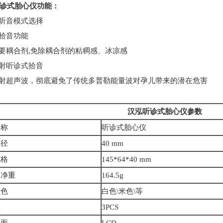
诊式胎心仪功能：
听音模式选择
拾音功能
要耦合剂,免除耦合剂的粘稠感、冰凉感
射听诊式拾音
射超声波，彻底避免了传统多普勒能量波对孕儿带来的潜在危害
汉泓听诊式胎心仪参数
名称
听诊式胎心仪
直径
40 mm
规格
145*64*40 mm
仪净重
164.5g
颜色
白色\米色\等
数
3PCS