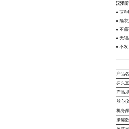
汉泓听
●
两种
●
隔衣
●
不需
●
无辐
●
不发
产品
探头
产品
胎心
机身
按键